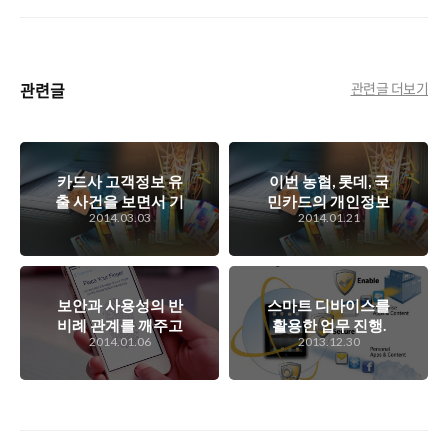
관련글
관련글 더보기
카드사 고객정보 유
이번 농협, 롯데, 국
출 사건을 보면서 기
민카드의 개인정보
2014.03.03
2014.01.21
업 내부에서 이제는
유출 사고를 보면서
필요로 하는 내부 보
다시 생각하는 보안
안 시스템은 어떤 것
의 중요성
이 있을까? (1부)
보안과 사용성의 반
스마트 디바이스를
비례 관계를 깨주고
활용한 업무 진행.
2014.01.06
2013.12.30
있는 생채인식을 이
효율성은 좋지만 보
용한 스마트폰 보안
안을 생각하지 않을
방식
수 없는데, 그에 대
한 해결책은?