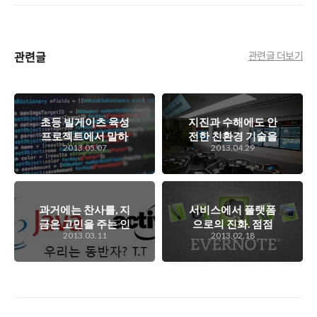
관련글
관련글 더보기
초등 빌게이츠 육성
지진과 수해에도 안
프로젝트에서 말하
전한 친환경 기술을
2013.05.07
2013.04.29
는 코딩 교육은 사
총동원한 데이터센
절. 하지만 어렸을
터를 맛보다. LG
때부터 코딩을 통해
CNS 부산데이터센
서 제품 생산의 한
터 견학기
사이클을 경험하는
과거에는 찬사를, 지
서비스에서 플랫폼
것은 나쁘지 않은
금은 고민을 주는 인
으로의 진화. 점점
데..
2013.03.11
2013.02.18
터넷 기술이 된
작아지고 있는 플랫
ActiveX와 Java.
폼의 개념을 이해한
다면 과거보다는 쉽
게 플랫폼에 접근하
기가 쉬울 듯...