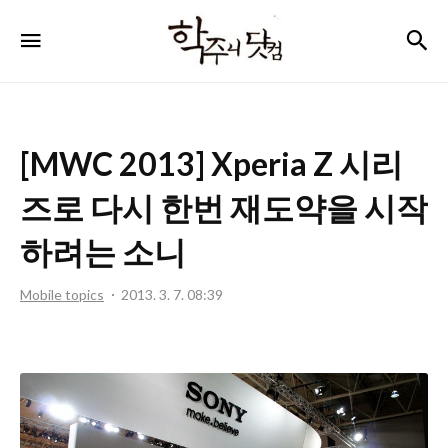
학
검
메뉴
주
니
닷
[MWC 2013] Xperia Z 시리
컴
즈로 다시 한번 재도약을 시작
하려는 소니
Mobile topics
2013. 3. 7. 08:39