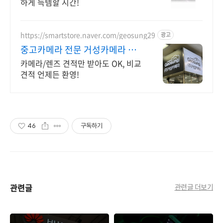
하게 득템할 시간!
https://smartstore.naver.com/geosung29
광고
중고카메라 전문 거성카메라 재
구매율 높은 매장!
카메라/렌즈 견적만 받아도 OK, 비교
견적 언제든 환영!
46
구독하기
관련글
관련글 더보기