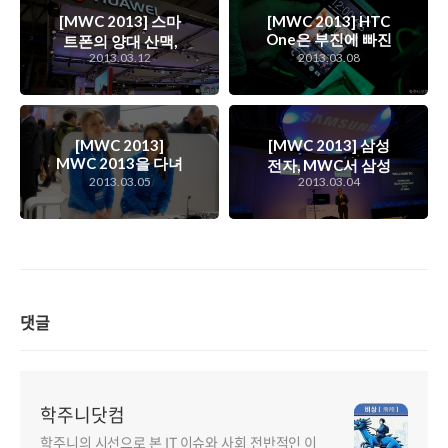
[MWC 2013] 스마
[MWC 2013] HTC
One은 부진에 빠진
트폰의 양대 산맥,
2013.03.12
HTC의 부활을 이끌
2013.03.08
애플과 삼성의 양강
수 있는 회심의 카드
체제에 본격적으로
가 될 수 있을까?
도전하기 시작한 중
국의 거대 기업, 화
웨이의 스마트폰 도
[MWC 2013]
[MWC 2013] 삼성
전기
MWC 2013을 다녀
전자, MWC서 삼성
2013.03.05
오면서..
2013.03.04
에코시스템 활성화
를 위한 ‘개발자 데
이’ 개최
댓글
학주니닷컴
학주니의 시선으로 본 IT 이슈와 사회 전반적인 이