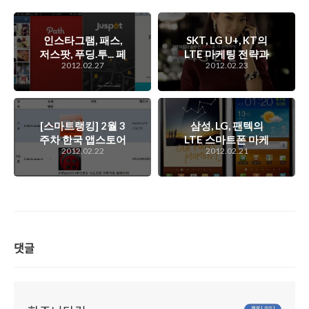
인스타그램, 패스,
SKT, LG U+, KT의
저스팟, 푸딩.투... 페
LTE 마케팅 전략과
2012.02.27
2012.02.23
이스북과 트위터를
그 속에서 노리고 있
플랫폼으로 잘 이용
는 업체들의 생각은
하고 있는 사진 공유
무엇일지?
서비스들...
[스마트랭킹] 2월 3
삼성, LG, 팬텍의
주차 한국 앱스토어
LTE 스마트폰 마케
2012.02.22
2012.02.21
인기 앱은 무엇?
팅 전략과 그 속에서
노리고 있는 업체들
의 생각은 무엇일
지?
댓글