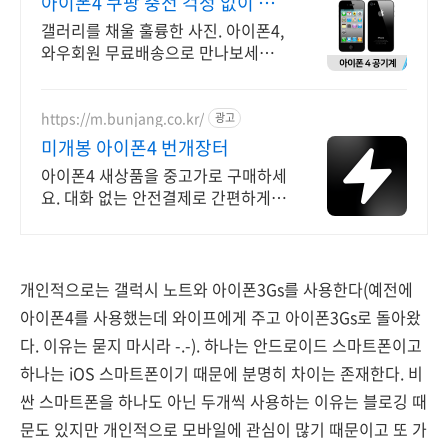
아이폰4 쿠팡 충전 걱정 없이 하
루 종일
갤러리를 채울 훌륭한 사진. 아이폰4,
와우회원 무료배송으로 만나보세요.
흐릿한 사진은 이제 그만! 놀라운 카
메라 성능으로 일상을 작품처럼 담아
보세요.
https://m.bunjang.co.kr/
광고
미개봉 아이폰4 번개장터
아이폰4 새상품을 중고가로 구매하세
요. 대화 없는 안전결제로 간편하게!
전국 각지에서 올라오는 전국구 최다
상품 매일 10만 개 이상의 신규 상품
업로드
개인적으로는 갤럭시 노트와 아이폰3Gs를 사용한다(예전에
아이폰4를 사용했는데 와이프에게 주고 아이폰3Gs로 돌아왔
다. 이유는 묻지 마시라 -.-). 하나는 안드로이드 스마트폰이고
하나는 iOS 스마트폰이기 때문에 분명히 차이는 존재한다. 비
싼 스마트폰을 하나도 아닌 두개씩 사용하는 이유는 블로깅 때
문도 있지만 개인적으로 모바일에 관심이 많기 때문이고 또 가