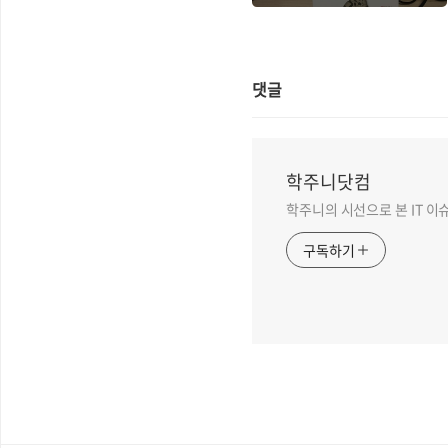
읽고...
댓글
학주니닷컴
학주니의 시선으로 본 IT 이
구독하기