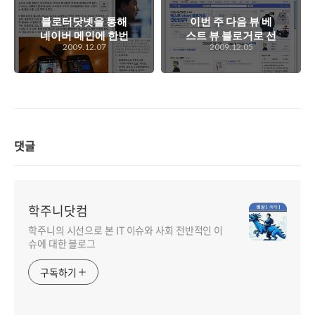
블로터닷넷을 통해
이번 주 다음 뷰 베
네이버 메인에 한번
스트 뷰 블로거로 선
2009.12.07
2009.12.05
노출된 '학주니'와
정되었네요.. ^^
모트윗.. ^^;
댓글
학주니닷컴
학주니의 시선으로 본 IT 이슈와 사회 전반적인 이
슈에 대한 블로그
구독하기