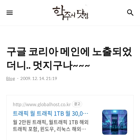
학
검
메뉴
주
니
닷
구글 코리아 메인에 노출되었
컴
더니.. 멋지구나~~~
Blog
2009. 12. 14. 21:19
http://www.globalhost.co.kr
광고
트래픽 월 트래픽 1TB 월 30,000
원 부터
월 2만원 트래픽, 월트래픽 1TB 해외
트래픽 포함, 윈도우, 리눅스 해외에
서 빠른 서버가 필요하다면, 글로벌