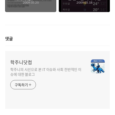
2009.05.20
2009.05.18
쳐를 받아들일 수 있
도? ^^;
을까...?
댓글
학주니닷컴
학주니의 시선으로 본 IT 이슈와 사회 전반적인 이
슈에 대한 블로그
구독하기