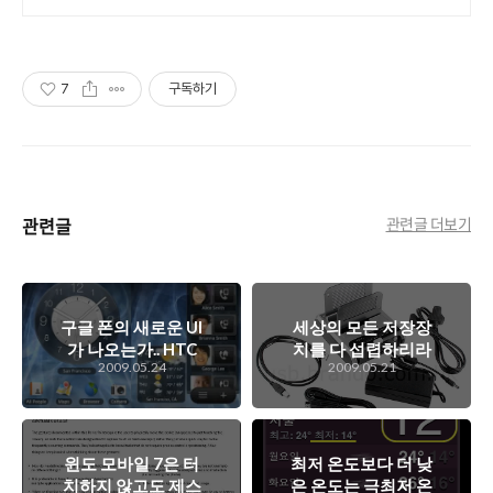
7
구독하기
관련글
관련글 더보기
구글 폰의 새로운 UI
세상의 모든 저장장
가 나오는가.. HTC
치를 다 섭렵하리라
2009.05.24
2009.05.21
Hero
~ Dual SATA HDD
Multi-Function
Dock
윈도 모바일 7은 터
최저 온도보다 더 낮
치하지 않고도 제스
은 온도는 극최저 온