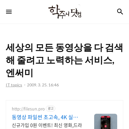
학
검
메뉴
주
니
닷
세상의 모든 동영상을 다 검색
컴
해 줄려고 노력하는 서비스,
엔써미
IT topics
2009. 3. 25. 16:46
http://filesun.pro
광고
동영상 파일썬 초고속, 4K 실시
간 보기!
신규가입 0원 이벤트! 최신 영화,드라