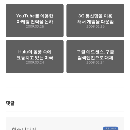
YouTube를 이용한
3G 통신망을 이용
마케팅 전략을 논하
해서 게임을 다운받
2009.03.28
2009.03.26
다...? YouTube
아서 실행하는 게임
Night for
콘솔, Zeebo
Marketers
Hulu의 돌풍 속에
구글 애드센스, 구글
요동치고 있는 미국
검색엔진으로 대체
2009.03.24
2009.03.24
동영상 시장. 그래도
중?
짱은 YouTube...
댓글
학주니닷컴