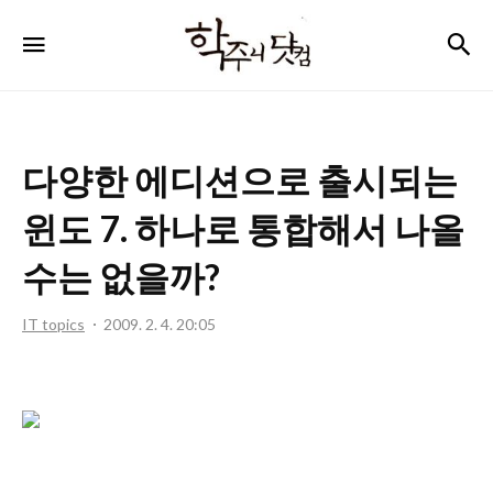
학
검
메뉴
주
니
닷
다양한 에디션으로 출시되는
컴
윈도 7. 하나로 통합해서 나올
수는 없을까?
IT topics
2009. 2. 4. 20:05