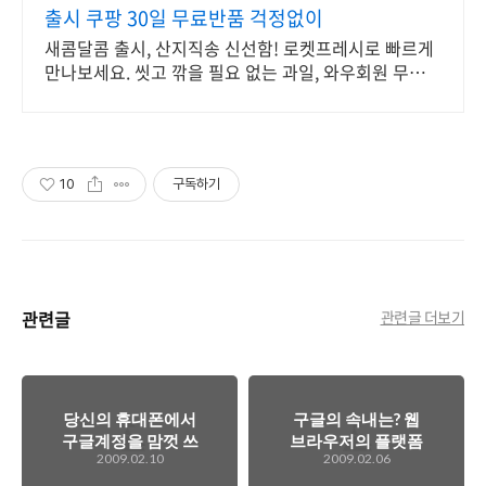
출시 쿠팡 30일 무료반품 걱정없이
새콤달콤 출시, 산지직송 신선함! 로켓프레시로 빠르게
만나보세요. 씻고 깎을 필요 없는 과일, 와우회원 무료배
송으로 편리하게 즐겨요!
10
구독하기
관련글
관련글 더보기
당신의 휴대폰에서
구글의 속내는? 웹
구글계정을 맘껏 쓰
브라우저의 플랫폼
2009.02.10
2009.02.06
세요~ 구글싱크 런
화로 온/오프라인을
칭!
다 먹을려는게...