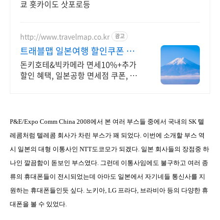
쿄 홋카이도 삿포로등
http://www.travelmap.co.kr
광고
트래블맵 일본여행 할인쿠폰 일
본여행 필수 쿠폰 다운가능
돈키호테&빅카메라 면세10%+추가
할인 혜택, 일본공항 면세점 쿠폰, 어
트랙션예약 일본여행 모바일 할인쿠
폰 제공
P&E/Expo Comm China 2008에서 본 여러 부스들 중에서 국내의 SK 텔
레콤처럼 텔레콤 회사가 차린 부스가 꽤 되었다. 이번에 소개할 부스 역
시 일본의 대형 이통사인 NTT도코모가 되겠다. 일본 회사들의 장점중 하
나인 깔끔함이 돋보인 부스였다. 그런데 이통사임에도 불구하고 여러 종
류의 휴대폰들이 전시되었는데 아마도 일본에서 자기네들 통신사를 지
원하는 휴대폰들인듯 싶다. 노키아, LG 프라다, 브라비아 등의 다양한 휴
대폰을 볼 수 있었다.