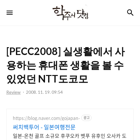
학
검
메뉴
주
니
닷
[PECC2008] 실생활에서 사
컴
용하는 휴대폰 생활을 볼 수
있었던 NTT도코모
Review
2008. 11. 19. 09:54
https://blog.naver.com/gojapan-
광고
써치백투어 - 일본여행전문
일본-온천 골프 소규모 후쿠오카 벳푸 유후인 오사카 도